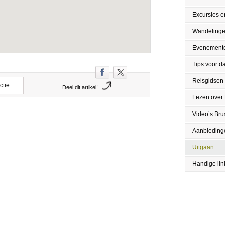
Excursies en
Wandeling
Evenement
Tips voor da
Reisgidsen
ctie
Deel dit artikel!
Lezen over 
Video’s Bru
Aanbieding
Uitgaan
Handige lin