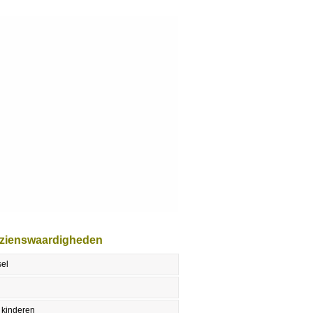
ezienswaardigheden
sel
 kinderen