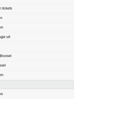
 tickets
en
en
gje uit
Brussel
ssel
en
ks