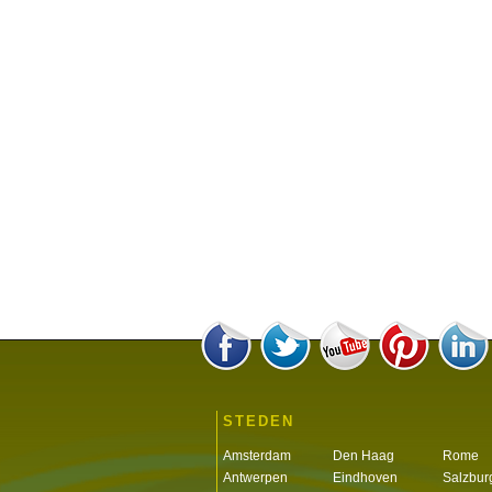
STEDEN
Amsterdam
Den Haag
Rome
Antwerpen
Eindhoven
Salzbur