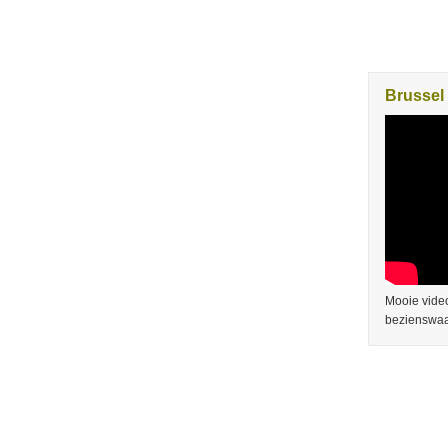
Brussel 
Mooie video
bezienswaa