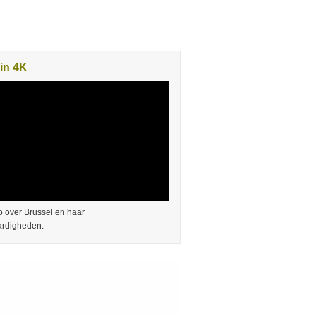
in 4K
 over Brussel en haar
rdigheden.