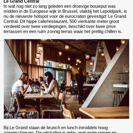
Le Grand Central
In wat nog niet zo lang geleden een droevige bouwput was
midden in de Europese wijk in Brussel, vlakbij het Lepoldpark, is
nu de nieuwste hotspot voor de eurocraten gevestigd: Le Grand
Central. Dit hippe cafe/restaurant, 500 vierkante meter groot
verdeeld over twee verdiepingen, beschikt over twee prive
terrassen en een ruim zonnig terras waar het prettig chillen is.
Bij Le Grand staan de brunch en lunch inmiddels hoog
aangeschreven. De uitstraling is edgy, met grote ramen en