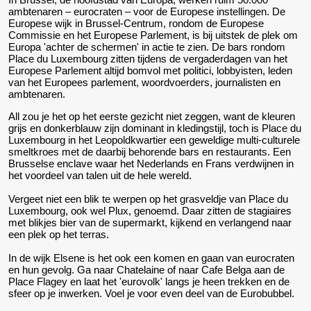
ambtenaren – eurocraten – voor de Europese instellingen. De
Europese wijk in Brussel-Centrum, rondom de Europese
Commissie en het Europese Parlement, is bij uitstek de plek om
Europa 'achter de schermen' in actie te zien. De bars rondom
Place du Luxembourg zitten tijdens de vergaderdagen van het
Europese Parlement altijd bomvol met politici, lobbyisten, leden
van het Europees parlement, woordvoerders, journalisten en
ambtenaren.
All zou je het op het eerste gezicht niet zeggen, want de kleuren
grijs en donkerblauw zijn dominant in kledingstijl, toch is Place du
Luxembourg in het Leopoldkwartier een geweldige multi-culturele
smeltkroes met de daarbij behorende bars en restaurants. Een
Brusselse enclave waar het Nederlands en Frans verdwijnen in
het voordeel van talen uit de hele wereld.
Vergeet niet een blik te werpen op het grasveldje van Place du
Luxembourg, ook wel Plux, genoemd. Daar zitten de stagiaires
met blikjes bier van de supermarkt, kijkend en verlangend naar
een plek op het terras.
In de wijk Elsene is het ook een komen en gaan van eurocraten
en hun gevolg. Ga naar Chatelaine of naar Cafe Belga aan de
Place Flagey en laat het 'eurovolk' langs je heen trekken en de
sfeer op je inwerken. Voel je voor even deel van de Eurobubbel.