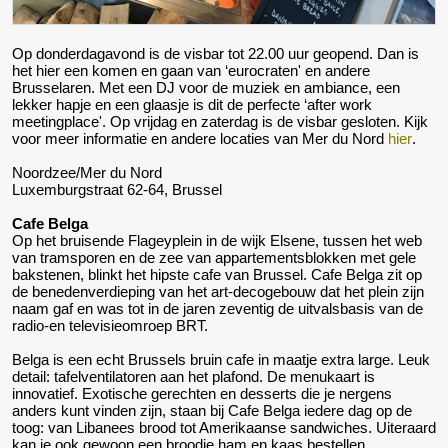
Op donderdagavond is de visbar tot 22.00 uur geopend. Dan is
het hier een komen en gaan van ‘eurocraten' en andere
Brusselaren. Met een DJ voor de muziek en ambiance, een
lekker hapje en een glaasje is dit de perfecte ‘after work
meetingplace'. Op vrijdag en zaterdag is de visbar gesloten. Kijk
voor meer informatie en andere locaties van Mer du Nord
hier
.
Noordzee/Mer du Nord
Luxemburgstraat 62-64, Brussel
Cafe Belga
Op het bruisende Flageyplein in de wijk Elsene, tussen het web
van tramsporen en de zee van appartementsblokken met gele
bakstenen, blinkt het hipste cafe van Brussel. Cafe Belga zit op
de benedenverdieping van het art-decogebouw dat het plein zijn
naam gaf en was tot in de jaren zeventig de uitvalsbasis van de
radio-en televisieomroep BRT.
Belga is een echt Brussels bruin cafe in maatje extra large. Leuk
detail: tafelventilatoren aan het plafond. De menukaart is
innovatief. Exotische gerechten en desserts die je nergens
anders kunt vinden zijn, staan bij Cafe Belga iedere dag op de
toog: van Libanees brood tot Amerikaanse sandwiches. Uiteraard
kan je ook gewoon een broodje ham en kaas bestellen.