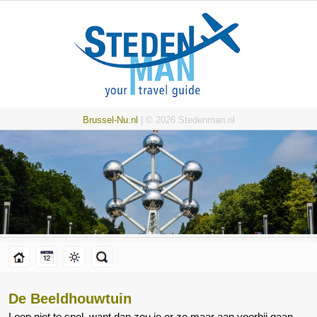
Brussel-Nu.nl
| © 2026 Stedenman.nl
De Beeldhouwtuin
Loop niet te snel, want dan zou je er zo maar aan voorbij gaan.