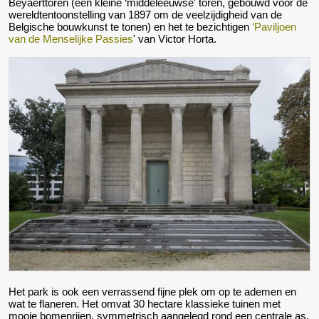
Beyaerttoren (een kleine ‘middeleeuwse' toren, gebouwd voor de
wereldtentoonstelling van 1897 om de veelzijdigheid van de
Belgische bouwkunst te tonen) en het te bezichtigen
‘Paviljoen
van de Menselijke Passies
' van Victor Horta.
Het park is ook een verrassend fijne plek om op te ademen en
wat te flaneren. Het omvat 30 hectare klassieke tuinen met
mooie bomenrijen, symmetrisch aangelegd rond een centrale as.