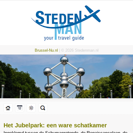
Brussel-Nu.nl
| © 2026 Stedenman.nl
Het Jubelpark: een ware schatkamer
Ingeklemd tussen de Schumanrotonde, de Renaissancelaan, de