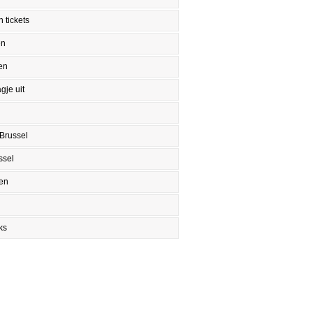
 tickets
en
en
gje uit
Brussel
ssel
en
ks