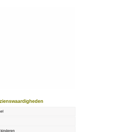
ezienswaardigheden
sel
 kinderen