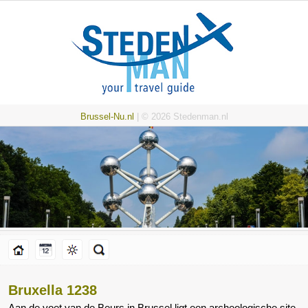
Brussel-Nu.nl
| © 2026 Stedenman.nl
Bruxella 1238
Aan de voet van de Beurs in Brussel ligt een archeologische site