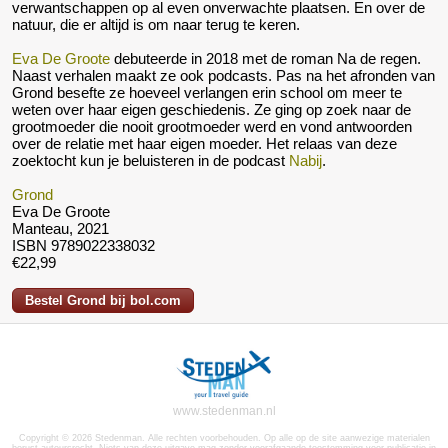
verwantschappen op al even onverwachte plaatsen. En over de
natuur, die er altijd is om naar terug te keren.
Eva De Groote
debuteerde in 2018 met de roman Na de regen.
Naast verhalen maakt ze ook podcasts. Pas na het afronden van
Grond besefte ze hoeveel verlangen erin school om meer te
weten over haar eigen geschiedenis. Ze ging op zoek naar de
grootmoeder die nooit grootmoeder werd en vond antwoorden
over de relatie met haar eigen moeder. Het relaas van deze
zoektocht kun je beluisteren in de podcast
Nabij
.
Grond
Eva De Groote
Manteau, 2021
ISBN 9789022338032
€22,99
Bestel Grond bij bol.com
www.stedenman.nl
Copyright © 2026 Stedenman. Alle rechten voorbehouden. Op alle op de site aanwezige materialen