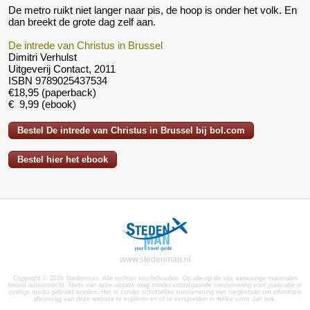
De metro ruikt niet langer naar pis, de hoop is onder het volk. En
dan breekt de grote dag zelf aan.
De intrede van Christus in Brussel
Dimitri Verhulst
Uitgeverij Contact, 2011
ISBN
9789025437534
€18,95 (paperback)
€ 9,99 (ebook)
Bestel De intrede van Christus in Brussel bij bol.com
Bestel hier het ebook
www.stedenman.nl
Copyright © 2026 Stedenman. Alle rechten voorbehouden. Op alle op de site aanwezige materialen
berust auteursrecht. Niets van deze uitgave mag zonder voorafgaande toestemming voor publicatie in
overige media gebruikt worden. Het is zonder schriftelijke toestemming niet toegestaan om informatie
afkomstig van deze website te kopiëren en of te verspreiden in welke vorm dan ook.