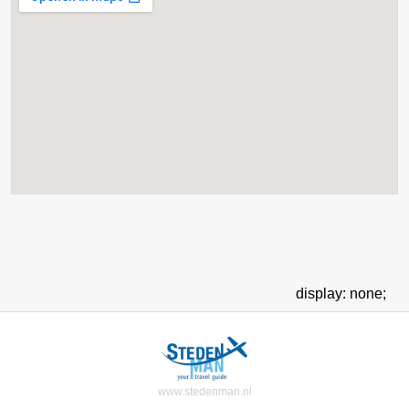
display: none;
www.stedenman.nl