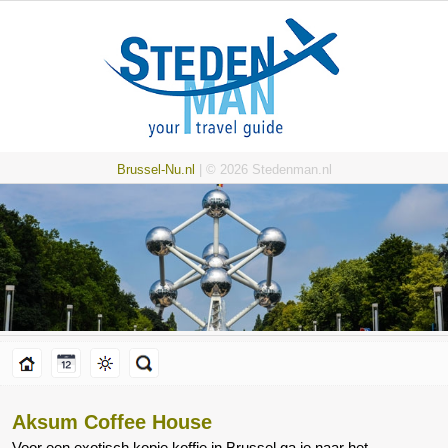
Brussel-Nu.nl
| © 2026 Stedenman.nl
Aksum Coffee House
Voor een exotisch kopje koffie in Brussel ga je naar het