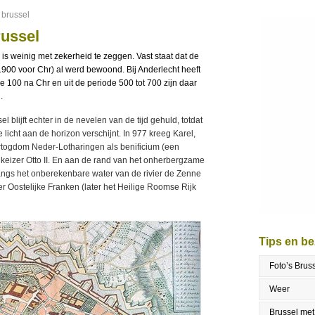
 brussel
russel
is weinig met zekerheid te zeggen. Vast staat dat de
1900 voor Chr) al werd bewoond. Bij Anderlecht heeft
 100 na Chr en uit de periode 500 tot 700 zijn daar
.
lijft echter in de nevelen van de tijd gehuld, totdat
licht aan de horizon verschijnt. In 977 kreeg Karel,
ertogdom Neder-Lotharingen als benificium (een
 keizer Otto II. En aan de rand van het onherbergzame
ngs het onberekenbare water van de rivier de Zenne
er Oostelijke Franken (later het Heilige Roomse Rijk
Tips en b
Foto’s Brus
Weer
Brussel met