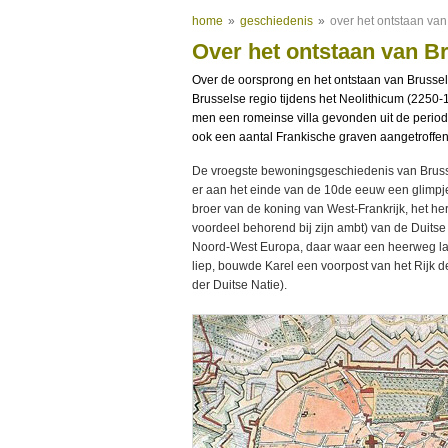
home
»
geschiedenis
»
over het ontstaan van
Over het ontstaan van B
Over de oorsprong en het ontstaan van Brussel 
Brusselse regio tijdens het Neolithicum (2250-
men een romeinse villa gevonden uit de periode
ook een aantal Frankische graven aangetroffen
De vroegste bewoningsgeschiedenis van Brussel b
er aan het einde van de 10de eeuw een glimpje 
broer van de koning van West-Frankrijk, het h
voordeel behorend bij zijn ambt) van de Duitse
Noord-West Europa, daar waar een heerweg la
liep, bouwde Karel een voorpost van het Rijk d
der Duitse Natie).