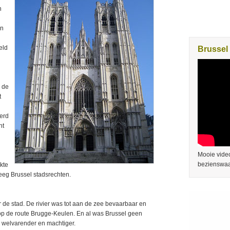
n
in
eld
Brussel 
, de
t
werd
nt
Mooie video
bezienswaa
kte
reeg Brussel stadsrechten.
de stad. De rivier was tot aan de zee bevaarbaar en
op de route Brugge-Keulen. En al was Brussel geen
s welvarender en machtiger.