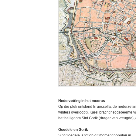
Nederzetting in het moeras
Op die plek ontstond Bruocsella, de nederzetting
winters overloopt). Karel bracht het gebeente v
het heiligdom Sint Gorik (drager van vreugde), 
Goedele en Gorik
Sint Goedele is tot op dit moment populair in