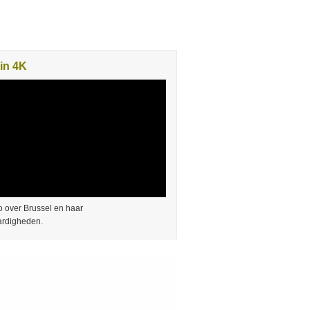
in 4K
 over Brussel en haar
rdigheden.