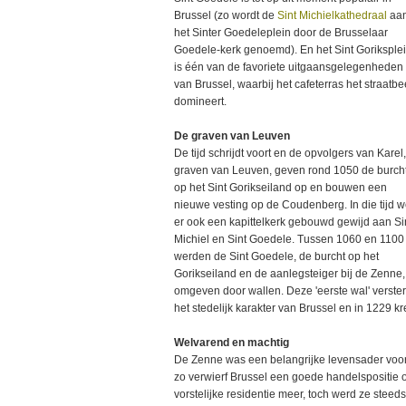
Brussel (zo wordt de
Sint Michielkathedraal
aa
het Sinter Goedeleplein door de Brusselaar
Goedele-kerk genoemd). En het Sint Goriksple
is één van de favoriete uitgaansgelegenheden
van Brussel, waarbij het cafeterras het straatbe
domineert.
De graven van Leuven
De tijd schrijdt voort en de opvolgers van Karel
graven van Leuven, geven rond 1050 de burch
op het Sint Gorikseiland op en bouwen een
nieuwe vesting op de Coudenberg. In die tijd 
er ook een kapittelkerk gebouwd gewijd aan Si
Michiel en Sint Goedele. Tussen 1060 en 1100
werden de Sint Goedele, de burcht op het
Gorikseiland en de aanlegsteiger bij de Zenne,
omgeven door wallen. Deze 'eerste wal' verster
het stedelijk karakter van Brussel en in 1229 k
Welvarend en machtig
De Zenne was een belangrijke levensader voor 
zo verwierf Brussel een goede handelspositie 
vorstelijke residentie meer, toch werd ze steed