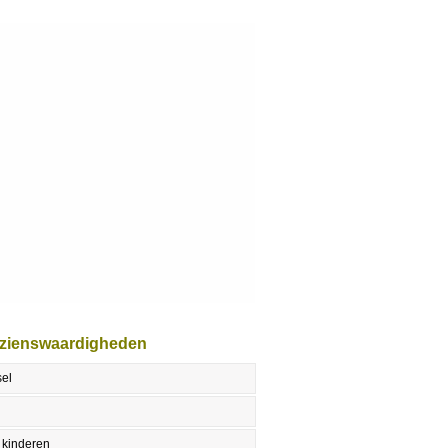
ezienswaardigheden
sel
 kinderen