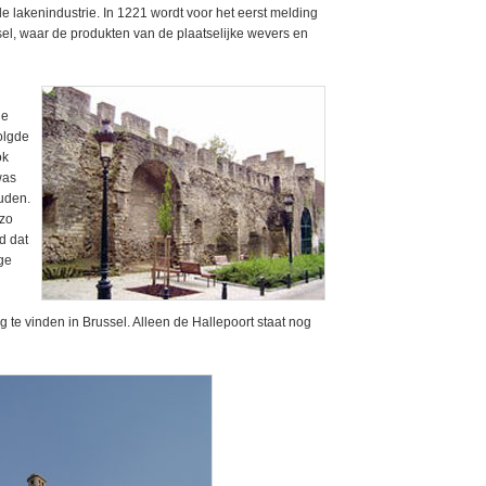
de lakenindustrie. In 1221 wordt voor het eerst melding
sel, waar de produkten van de plaatselijke wevers en
de
olgde
ok
was
uden.
 zo
d dat
ge
 te vinden in Brussel. Alleen de Hallepoort staat nog