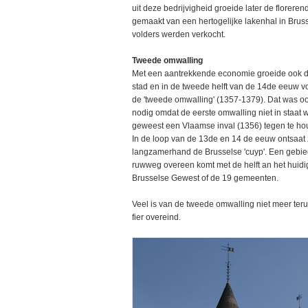
uit deze bedrijvigheid groeide later de floreren
gemaakt van een hertogelijke lakenhal in Brus
volders werden verkocht.
Tweede omwalling
Met een aantrekkende economie groeide ook 
stad en in de tweede helft van de 14de eeuw v
de 'tweede omwalling' (1357-1379). Dat was o
nodig omdat de eerste omwalling niet in staat 
geweest een Vlaamse inval (1356) tegen te ho
In de loop van de 13de en 14 de eeuw ontsaat
langzamerhand de Brusselse 'cuyp'. Een gebie
ruwweg overeen komt met de helft an het huidi
Brusselse Gewest of de 19 gemeenten.
Veel is van de tweede omwalling niet meer terug
fier overeind.