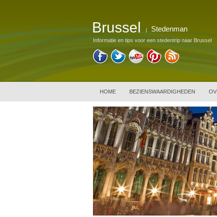
Brussel
Stedenman
|
Informatie en tips voor een stedentrip naar Brussel
HOME
BEZIENSWAARDIGHEDEN
OV