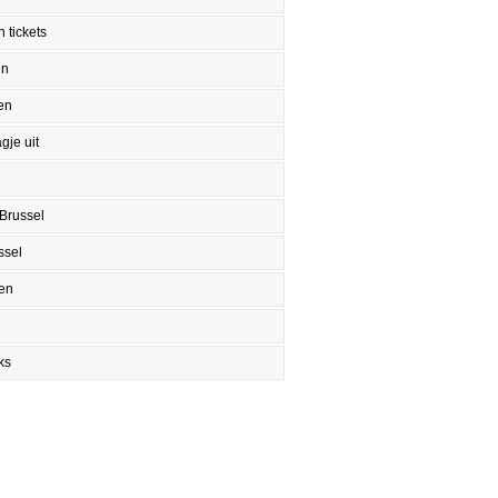
 tickets
en
en
gje uit
Brussel
ssel
en
ks